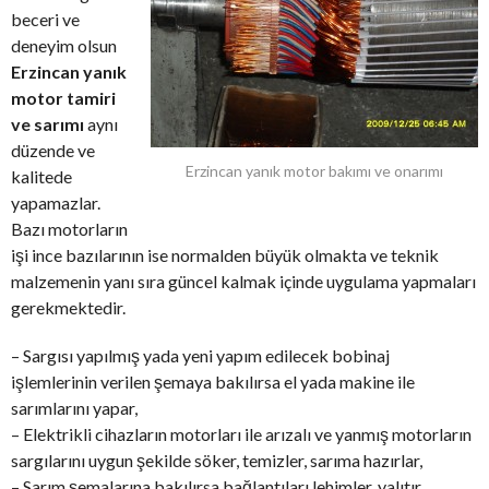
beceri ve
deneyim olsun
Erzincan yanık
motor tamiri
ve sarımı
aynı
düzende ve
Erzincan yanık motor bakımı ve onarımı
kalitede
yapamazlar.
Bazı motorların
işi ince bazılarının ise normalden büyük olmakta ve teknik
malzemenin yanı sıra güncel kalmak içinde uygulama yapmaları
gerekmektedir.
– Sargısı yapılmış yada yeni yapım edilecek bobinaj
işlemlerinin verilen şemaya bakılırsa el yada makine ile
sarımlarını yapar,
– Elektrikli cihazların motorları ile arızalı ve yanmış motorların
sargılarını uygun şekilde söker, temizler, sarıma hazırlar,
– Sarım şemalarına bakılırsa bağlantıları lehimler, yalıtır,