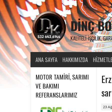
Skip
to
content
DINÇ BO
KALITELI İŞÇILIK, GAR
ANA SAYFA
HAKKIMIZDA
HIZMETL
MOTOR TAMIRI, SARIMI
Erz
VE BAKIMI
sar
REFERANSLARIMIZ
23 A