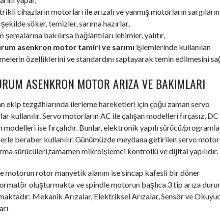
trikli cihazların motorları ile arızalı ve yanmış motorların sargıların
şekilde söker, temizler, sarıma hazırlar,
m şemalarına bakılırsa bağlantıları lehimler, yalıtır,
urum asenkron motor tamiri ve sarımı
işlemlerinde kullanılan
elerin özelliklerini ve standardını saptayarak temin edilmesini sağ
URUM ASENKRON MOTOR ARIZA VE BAKIMLARI
an ekip tezgâhlarında ilerleme hareketleri için çoğu zaman servo
ar kullanılır. Servo motorların AC ile çalışan modelleri fırçasız, DC 
n modelleri ise fırçalıdır. Bunlar, elektronik yapılı sürücü/programla
erle beraber kullanılır. Günümüzde meydana getirilen servo motor
ırma sürücüleri,tamamen mikroişlemci kontrollü ve dijital yapılıdır.
e motorun rotor manyetik alanını ise sincap kafesli bir döner
formatör oluşturmakta ve spindle motorun başlıca 3 tip arıza dur
aktadır: Mekanik Arızalar, Elektriksel Arızalar, Sensör ve Okuyu
arı