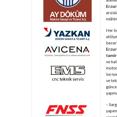
Erzur
arıza
mühim
Her b
atöly
becer
Erzu
tamir
ve kal
motorl
ise n
ve tek
günce
yapma
– Sarg
yapım 
sarıml