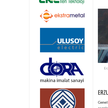
Er
ERZ
Genel 
asenkr