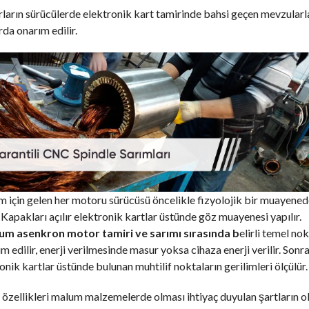
arın sürücülerde elektronik kart tamirinde bahsi geçen mevzularl
rda onarım edilir.
 için gelen her motoru sürücüsü öncelikle fizyolojik bir muayene
 Kapakları açılır elektronik kartlar üstünde göz muayenesi yapılır.
um asenkron motor tamiri ve sarımı sırasında b
elirli temel no
m edilir, enerji verilmesinde masur yoksa cihaza enerji verilir. Sonr
onik kartlar üstünde bulunan muhtilif noktaların gerilimleri ölçülür.
özellikleri malum malzemelerde olması ihtiyaç duyulan şartların o