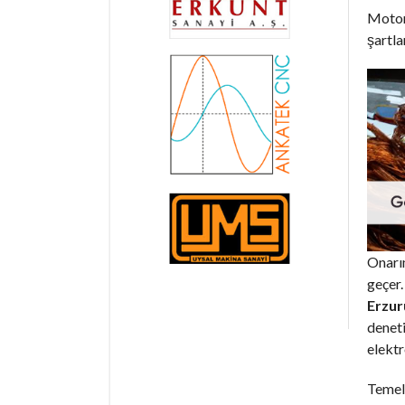
Motorl
şartla
Onarım
geçer.
Erzur
deneti
elektr
Temel 