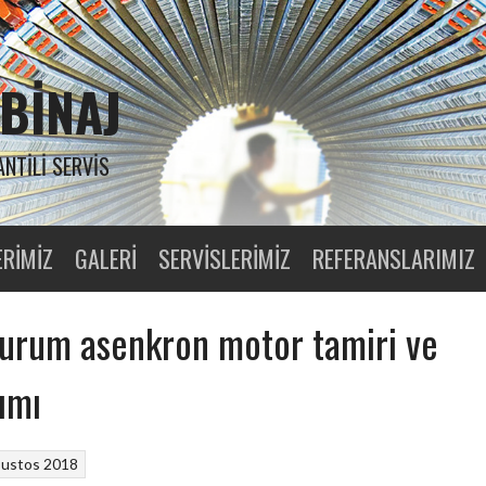
BINAJ
ANTILI SERVIS
ERIMIZ
GALERI
SERVISLERIMIZ
REFERANSLARIMIZ
urum asenkron motor tamiri ve
ımı
ğustos 2018