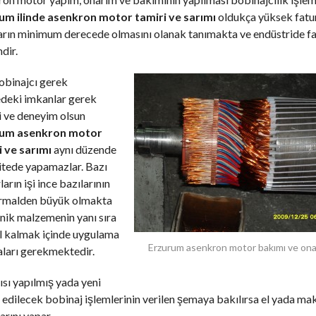
um ilinde asenkron motor tamiri ve sarımı
oldukça yüksek fatur
ların minimum derecede olmasını olanak tanımakta ve endüstride f
dir.
obinajcı gerek
edeki imkanlar gerek
i ve deneyim olsun
rum asenkron motor
i ve sarımı
aynı düzende
itede yapamazlar. Bazı
arın işi ince bazılarının
ormalden büyük olmakta
nik malzemenin yanı sıra
l kalmak içinde uygulama
Erzurum asenkron motor bakımı ve ona
ları gerekmektedir.
ısı yapılmış yada yeni
edilecek bobinaj işlemlerinin verilen şemaya bakılırsa el yada mak
arını yapar,