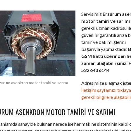
Servisimiz
Erzurum ase
motor tamiri ve sarımı
gerekli uzman kadrosu il
güvenilir garantili arıza 
tamir ve bakım işlerini
başarıyla yapmaktadır.
B
GSM hattı üzerinden h
zaman ulaşabilirsiniz: 
532 643 6144
Adresimize ulaşmak ister
zurum asenkron motor tamiri ve sarımı
İletişim sayfamızı tıklay
gerekli bilgilere ulaşabili
URUM ASENKRON MOTOR TAMIRI VE SARIMI
anlamda sanayide bulunan nerede ise her makine sisteminin kalbi 
on motor yapım, onarım ve bakımının yapılması bobinajcılık işlemi