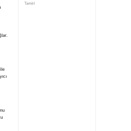
Tamiri
ı
lar.
ile
yıcı
umu
cu