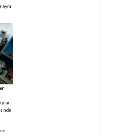
a aynı
den
ktalar
asında
lup