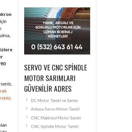
nkron
için
e
bulma,
izlere
er
+90
SERVO VE CNC SPINDLE
MOTOR SARIMLARI
seniz.
GÜVENILIR ADRES
arak
rsiniz.
DC Motor Tamiri ve Sarımı
Ankara Servo Motor Tamiri
CNC Makinesi Motor Sarımı
olan
CNC Spindle Motor Tamiri
dir.