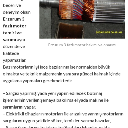
beceri ve
deneyim olsun
Erzurum 3
fazlı motor
tamiri ve
sarımı
aynı
Erzurum 3 fazlı motor bakımı ve onarımı
düzende ve
kalitede
yapamazlar.
Bazı motorların işi ince bazılarının ise normalden büyük
olmakta ve teknik malzemenin yanı sıra güncel kalmak içinde
uygulama yapmaları gerekmektedir.
– Sargısı yapılmış yada yeni yapım edilecek bobinaj
işlemlerinin verilen şemaya bakılırsa el yada makine ile
sarımlarını yapar,
– Elektrikli cihazların motorları ile arızalı ve yanmış motorların
sargılarını uygun şekilde söker, temizler, sarıma hazırlar,
– Sarım şemalarına bakılırsa bağlantıları lehimler, yalıtır,