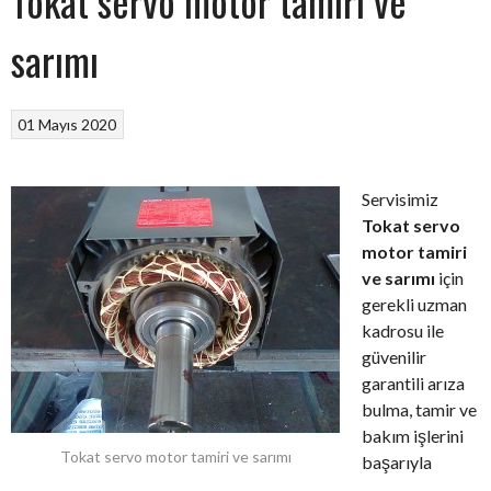
Tokat servo motor tamiri ve
sarımı
01 Mayıs 2020
Servisimiz
Tokat servo
motor tamiri
ve sarımı
için
gerekli uzman
kadrosu ile
güvenilir
garantili arıza
bulma, tamir ve
bakım işlerini
Tokat servo motor tamiri ve sarımı
başarıyla