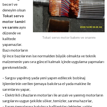
beceri ve
deneyim olsun
Tokat servo
motor tamiri
ve sarımı
aynı
düzende ve
Tokat servo motor bakımı ve onarımı
kalitede
yapamazlar.
Bazı motorların
işi ince bazılarının ise normalden büyük olmakta ve teknik
malzemenin yanı sıra güncel kalmak içinde uygulama yapmaları
gerekmektedir.
– Sargısı yapılmış yada yeni yapım edilecek bobinaj
işlemlerinin verilen şemaya bakılırsa el yada makine ile
sarımlarını yapar,
– Elektrikli cihazların motorları ile arızalı ve yanmış motorların
sargılarını uygun şekilde söker, temizler, sarıma hazırlar,
– Sarım şemalarına bakılırsa bağlantıları lehimler, yalıtır,