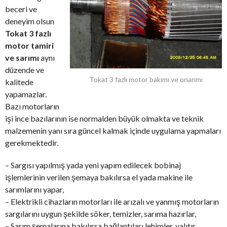
beceri ve
deneyim olsun
Tokat 3 fazlı
motor tamiri
ve sarımı
aynı
düzende ve
Tokat 3 fazlı motor bakımı ve onarımı
kalitede
yapamazlar.
Bazı motorların
işi ince bazılarının ise normalden büyük olmakta ve teknik
malzemenin yanı sıra güncel kalmak içinde uygulama yapmaları
gerekmektedir.
– Sargısı yapılmış yada yeni yapım edilecek bobinaj
işlemlerinin verilen şemaya bakılırsa el yada makine ile
sarımlarını yapar,
– Elektrikli cihazların motorları ile arızalı ve yanmış motorların
sargılarını uygun şekilde söker, temizler, sarıma hazırlar,
– Sarım şemalarına bakılırsa bağlantıları lehimler, yalıtır,