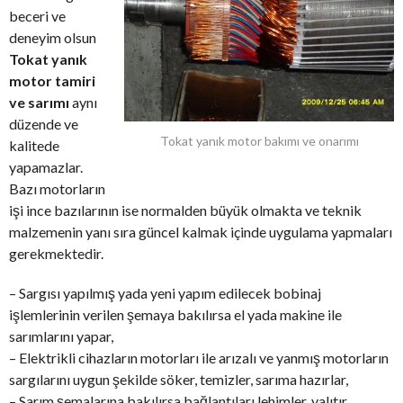
beceri ve
deneyim olsun
Tokat yanık
motor tamiri
ve sarımı
aynı
düzende ve
Tokat yanık motor bakımı ve onarımı
kalitede
yapamazlar.
Bazı motorların
işi ince bazılarının ise normalden büyük olmakta ve teknik
malzemenin yanı sıra güncel kalmak içinde uygulama yapmaları
gerekmektedir.
– Sargısı yapılmış yada yeni yapım edilecek bobinaj
işlemlerinin verilen şemaya bakılırsa el yada makine ile
sarımlarını yapar,
– Elektrikli cihazların motorları ile arızalı ve yanmış motorların
sargılarını uygun şekilde söker, temizler, sarıma hazırlar,
– Sarım şemalarına bakılırsa bağlantıları lehimler, yalıtır,